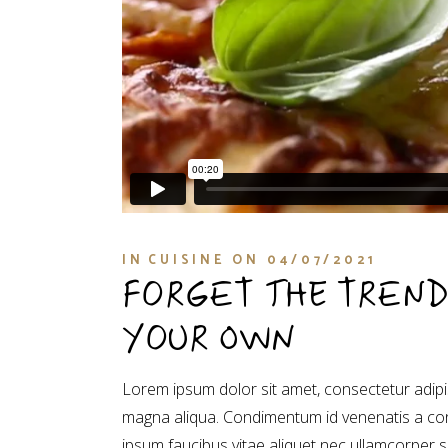
IN
CUISINE
ON
04/07/2021
FORGET THE TREND
YOUR OWN
Lorem ipsum dolor sit amet, consectetur adipis
magna aliqua. Condimentum id venenatis a con
ipsum faucibus vitae aliquet nec ullamcorper 