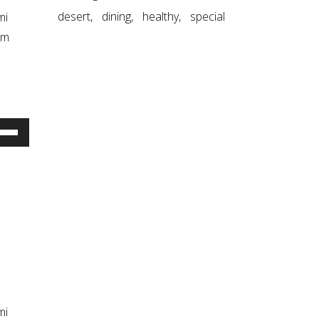
desert
dining
healthy
special
mi
am
σιμοποιείστε
κτρα
νω/
τω
ος
ήσετε
mi