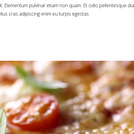
να
sit. Elementum pulvinar etiam non quam. Et odio pellentesque di
μει
ellus cras adipiscing enim eu turpis egestas.
έντ