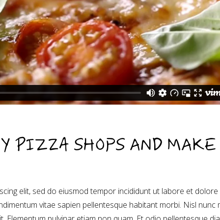
Y PIZZA SHOPS AND MAKE
cing elit, sed do eiusmod tempor incididunt ut labore et dolore
dimentum vitae sapien pellentesque habitant morbi. Nisl nunc 
sit. Elementum pulvinar etiam non quam. Et odio pellentesque di