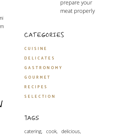
prepare your
meat properly
mi
am
CATEGORIES
CUISINE
DELICATES
GASTRONOMY
GOURMET
RECIPES
SELECTION
N
TAGS
catering
cook
delicious