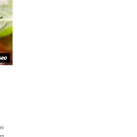
mi
am