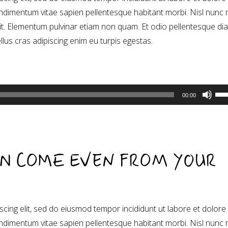
dimentum vitae sapien pellentesque habitant morbi. Nisl nunc 
sit. Elementum pulvinar etiam non quam. Et odio pellentesque di
ellus cras adipiscing enim eu turpis egestas.
Χρη
00:00
τα
πλή
Πά
Κά
AN COME EVEN FROM YOUR
βέλ
για
να
αυξ
cing elit, sed do eiusmod tempor incididunt ut labore et dolore
ή
dimentum vitae sapien pellentesque habitant morbi. Nisl nunc 