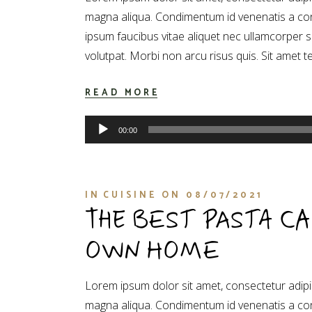
magna aliqua. Condimentum id venenatis a con
ipsum faucibus vitae aliquet nec ullamcorper 
volutpat. Morbi non arcu risus quis. Sit amet t
READ MORE
Πρόγραμμα
00:00
Αναπαραγωγής
Ήχου
IN
CUISINE
ON
08/07/2021
THE BEST PASTA C
OWN HOME
Lorem ipsum dolor sit amet, consectetur adipis
magna aliqua. Condimentum id venenatis a con